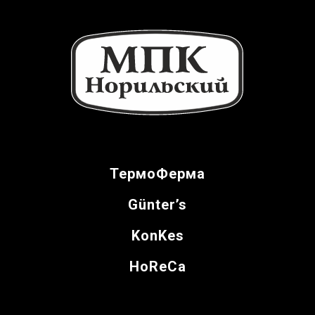
ТермоФерма
Günter’s
KonKes
HoReCa