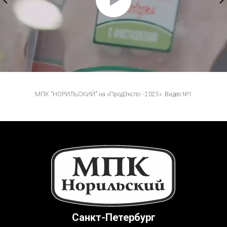
МПК "НОРИЛЬСКИЙ" на «ПродЭкспо - 2025». Видео №1
Санкт-Петербург